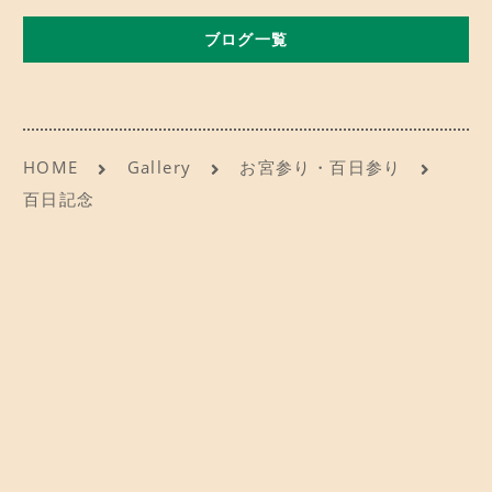
b
d
CONTACT
お問い合わせ
ブログ一覧
o
o
o
n
ご予約
k
アクセス
HOME
Gallery
お宮参り・百日参り
百日記念