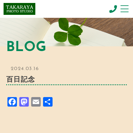
CONCEPT
コンセプト
BLOG
NEWBORN PHOTO
ニューボーンフォト
MENU & PRICE
2024.03.16
メニュー
百日記念
GALLERY
ギャラリー
F
M
E
共
BLOG
お知らせ
a
a
m
有
c
st
ai
SHOP INFO
店舗情報
e
o
l