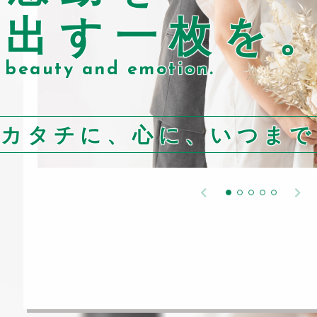
り出す一枚を
 beauty and emotion.
をカタチに、心に、いつまで