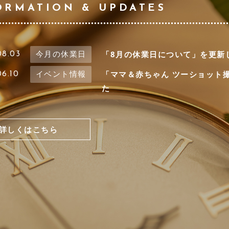
ORMATION
& UPDATES
「8月の休業日について」を更新
08.03
今月の休業日
「ママ＆赤ちゃん ツーショット
06.10
イベント情報
た
詳しくはこちら