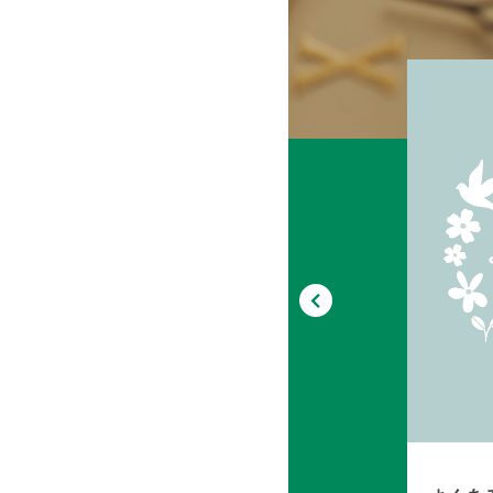
WEBサイトをリニューアルしま
した！
ン
2020.06.18