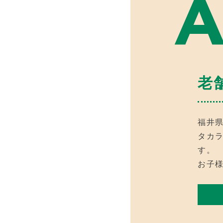
A
老
福井
タカ
す。
お子