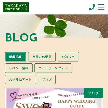
CONCEPT
コンセプト
BLOG
NEWBORN PHOTO
ニューボーンフォト
MENU & PRICE
新着記事
今月の休業日
お知らせ
メニュー
GALLERY
イベント情報
ニューボーンフォト
ギャラリー
おひるねアート
ブログ
BLOG
お知らせ
ブログ
SHOP INFO
店舗情報