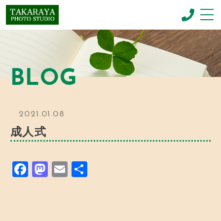
CONCEPT
コンセプト
BLOG
NEWBORN PHOTO
ニューボーンフォト
MENU & PRICE
2021.01.08
メニュー
成人式
GALLERY
ギャラリー
F
M
E
共
BLOG
お知らせ
a
a
m
有
c
st
ai
SHOP INFO
店舗情報
e
o
l