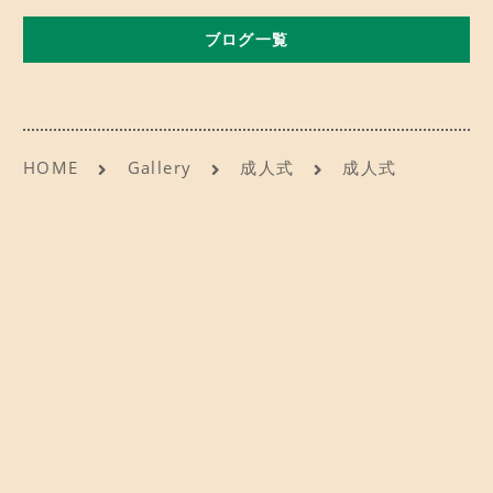
b
d
CONTACT
お問い合わせ
ブログ一覧
o
o
o
n
ご予約
k
アクセス
HOME
Gallery
成人式
成人式