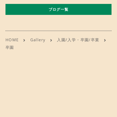
b
d
CONTACT
お問い合わせ
ブログ一覧
o
o
o
n
ご予約
k
アクセス
HOME
Gallery
入園/入学・卒園/卒業
卒園