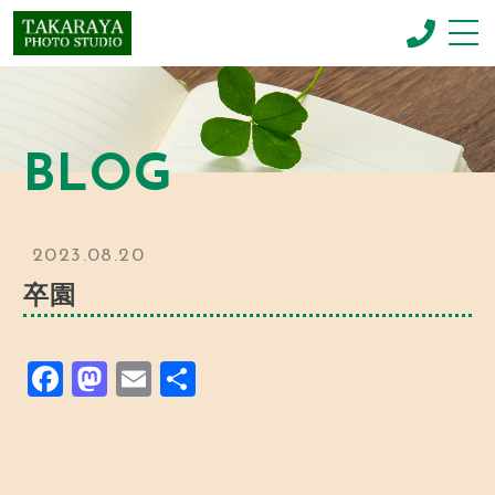
CONCEPT
コンセプト
BLOG
NEWBORN PHOTO
ニューボーンフォト
MENU & PRICE
2023.08.20
メニュー
卒園
GALLERY
ギャラリー
F
M
E
共
BLOG
お知らせ
a
a
m
有
c
st
ai
SHOP INFO
店舗情報
e
o
l