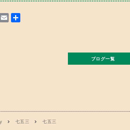
M
E
共
a
m
有
st
ai
o
l
d
ブログ一覧
o
n
y
七五三
七五三