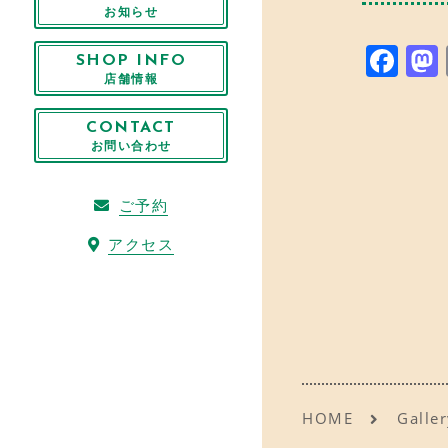
お知らせ
F
SHOP INFO
店舗情報
a
c
CONTACT
e
お問い合わせ
b
o
ご予約
o
アクセス
k
HOME
Galler