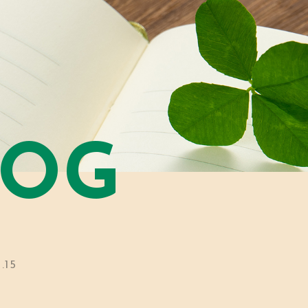
LOG
.15