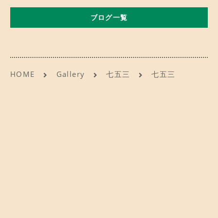
b
d
CONTACT
お問い合わせ
ブログ一覧
o
o
o
n
ご予約
k
アクセス
HOME
Gallery
七五三
七五三