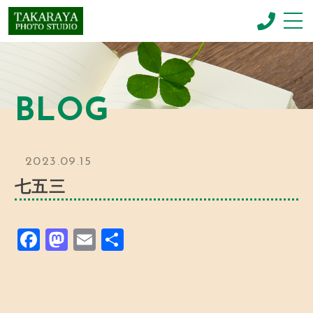
CONCEPT
コンセプト
BLOG
NEWBORN PHOTO
ニューボーンフォト
MENU & PRICE
2023.09.15
メニュー
七五三
GALLERY
ギャラリー
F
M
E
共
BLOG
お知らせ
a
a
m
有
c
st
ai
SHOP INFO
店舗情報
e
o
l