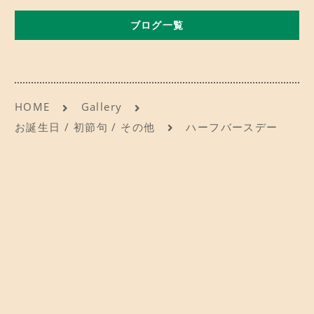
b
d
CONTACT
お問い合わせ
ブログ一覧
o
o
o
n
ご予約
k
アクセス
HOME
Gallery
お誕生日 / 初節句 / その他
ハーフバースデー