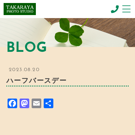
CONCEPT
コンセプト
BLOG
NEWBORN PHOTO
ニューボーンフォト
MENU & PRICE
2023.08.20
メニュー
ハーフバースデー
GALLERY
ギャラリー
F
M
E
共
BLOG
お知らせ
a
a
m
有
c
st
ai
SHOP INFO
店舗情報
e
o
l