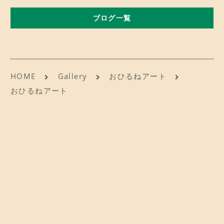
b
d
CONTACT
お問い合わせ
ブログ一覧
o
o
o
n
ご予約
k
アクセス
HOME
Gallery
おひるねアート
おひるねアート