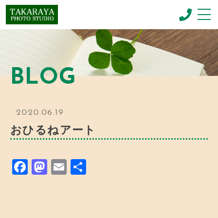
CONCEPT
コンセプト
BLOG
NEWBORN PHOTO
ニューボーンフォト
MENU & PRICE
2020.06.19
メニュー
おひるねアート
GALLERY
ギャラリー
F
M
E
共
BLOG
お知らせ
a
a
m
有
c
st
ai
SHOP INFO
店舗情報
e
o
l