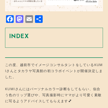
F
M
E
共
a
a
m
有
c
st
ai
INDEX
e
o
l
b
d
o
o
o
n
この度、越前市でイメージコンサルタントをしているKUM
k
Iさんとタカラヤ写真館の初コラボイベントが開催決定しま
した。
KUMIさんにはパーソナルカラー診断をしてもらい、似合
う色のリップ選びや、写真撮影時にママがより可愛く素敵
に写るようアドバイスしてもらえます💕