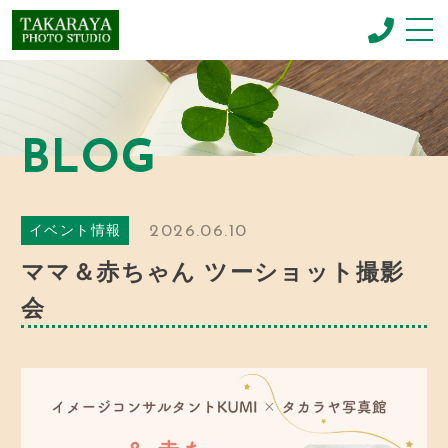
CONCEPT
コンセプト
BLOG
NEWBORN PHOTO
ニューボーンフォト
MENU & PRICE
2026.06.10
イベント情報
メニュー
ママ＆赤ちゃん ツーショット撮影
GALLERY
ギャラリー
会
BLOG
お知らせ
SHOP INFO
店舗情報