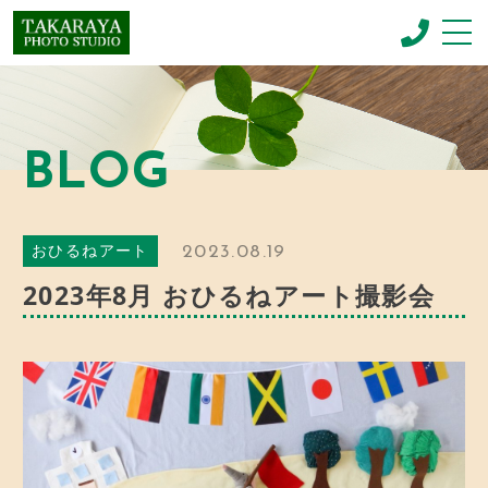
CONCEPT
コンセプト
BLOG
NEWBORN PHOTO
ニューボーンフォト
MENU & PRICE
2023.08.19
おひるねアート
メニュー
2023年8月 おひるねアート撮影会
GALLERY
ギャラリー
BLOG
お知らせ
SHOP INFO
店舗情報