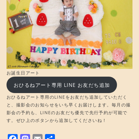
お誕生日アート
おひるねアート専用 LINE お友だち追加
おひるねアート専用のLINEをお友だち追加していただく
と、撮影会のお知らせをいち早くお届けします。毎月の撮
影会の予約も、LINEのお友だち優先で先行予約が可能で
す。ぜひ上のボタンから追加してくださいね！
F
M
E
共