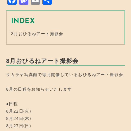
a
a
m
有
c
st
ai
INDEX
e
o
l
8月おひるねアート撮影会
b
d
o
o
o
n
8月おひるねアート撮影会
k
タカラヤ写真館で毎月開催しているおひるねアート撮影会
8月の日程をお知らせいたします
●日程
8月22日(火)
8月24日(木)
8月27日(日)