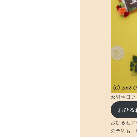
お誕生日ア
おひる
おひるねア
の予約も、