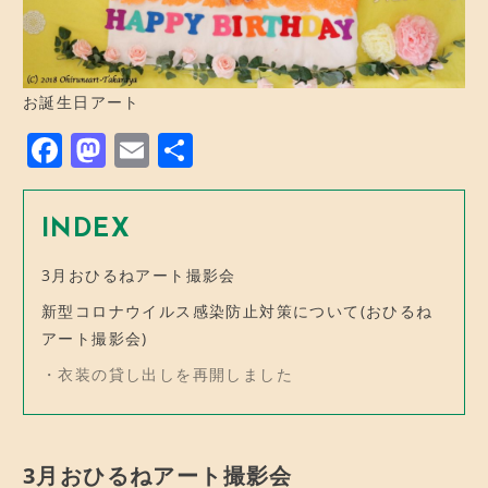
お誕生日アート
F
M
E
共
a
a
m
有
c
st
ai
INDEX
e
o
l
3月おひるねアート撮影会
b
d
新型コロナウイルス感染防止対策について(おひるね
o
o
アート撮影会)
o
n
衣装の貸し出しを再開しました
k
3月おひるねアート撮影会