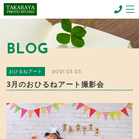
CONCEPT
コンセプト
BLOG
NEWBORN PHOTO
ニューボーンフォト
MENU & PRICE
2021.03.03
おひるねアート
メニュー
3月のおひるねアート撮影会
GALLERY
ギャラリー
BLOG
お知らせ
SHOP INFO
店舗情報